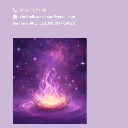
: 06.47.10.77.68
: christelle.nazereau@gmail.com
Numéro SIRET : 513189977 00020