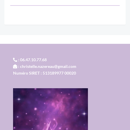
: 06.47.10.77.68
: christelle.nazereau@gmail.com
Numéro SIRET : 513189977 00020