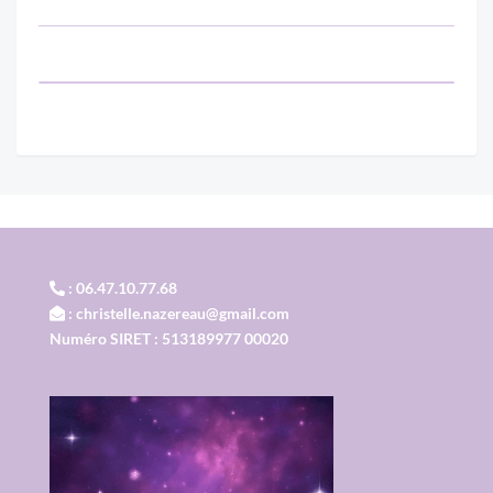
: 06.47.10.77.68
: christelle.nazereau@gmail.com
Numéro SIRET : 513189977 00020